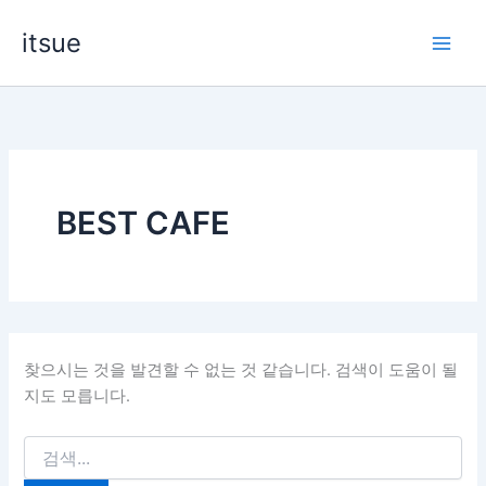
콘
itsue
텐
츠
로
건
너
뛰
기
BEST CAFE
찾으시는 것을 발견할 수 없는 것 같습니다. 검색이 도움이 될
지도 모릅니다.
검
색